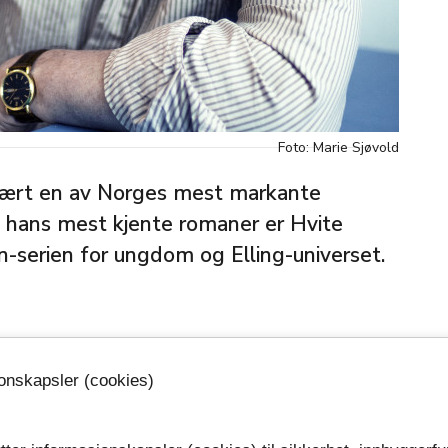
Foto: Marie Sjøvold
vært en av Norges mest markante
 hans mest kjente romaner er Hvite
n-serien for ungdom og Elling-universet.
ar vanskelig, det som ikke passet inn og det som
ikke ut fra det etablerte. Han var en tydelig stemme
jonskapsler (cookies)
til orde, og ga plass til mennesker som samfunnet
oss på at alle mennesker har en verdi.