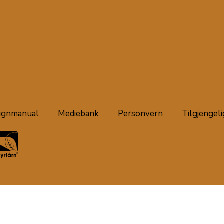
ignmanual
Mediebank
Personvern
Tilgjengel