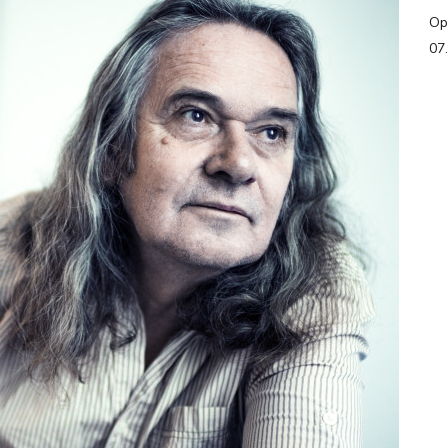
Op
07