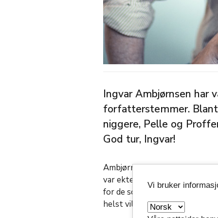
Ingvar Ambjørnsen har 
forfatterstemmer. Blant
niggere, Pelle og Proffe
God tur, Ingvar!
Ambjørnsen skrev om det som v
var ekte. Hans perspektiv var 
Vi bruker informas
for de som sjelden fikk komme 
helst ville overse. Han minnet 