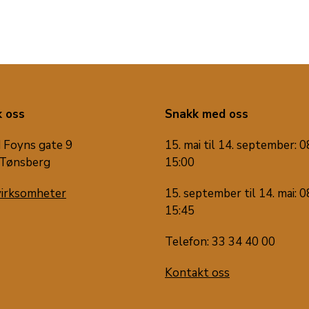
 oss
Snakk med oss
 Foyns gate 9
15. mai til 14. september: 0
Tønsberg
15:00
virksomheter
15. september til 14. mai: 0
15:45
Telefon: 33 34 40 00
Kontakt oss