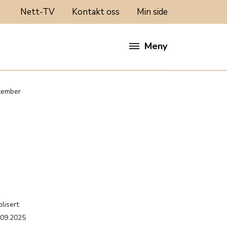
Nett-TV
Kontakt oss
Min side
Meny
ptember
lisert:
.09.2025