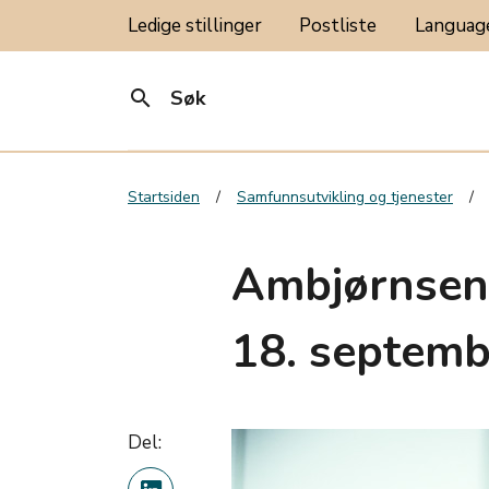
Ledige stillinger
Postliste
Langua
search
Søk
Startsiden
Samfunnsutvikling og tjenester
Ambjørnsen-
18. septemb
Del: