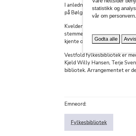
Våre nettsider beny
I anledning hans bortgang 19. j
statistikk og analy
på Bølgen kulturhus i Larvik 1
vår om personvern
Kvelden setter søkelys på mang
stemme. Her vil publikum blant
Godta alle
Avvis
kjente og ukjente tekster i til
Vestfold fylkesbibliotek er m
Kjeld Willy Hansen, Terje Sve
bibliotek. Arrangementet er de
Emneord:
Fylkesbibliotek