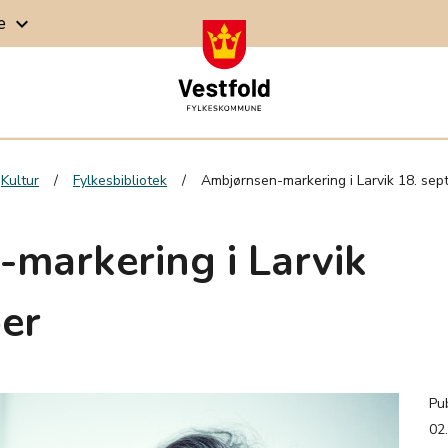
ge
keyboard_arrow_down
Kultur
Fylkesbibliotek
Ambjørnsen-markering i Larvik 18. se
markering i Larvik
er
Pub
02