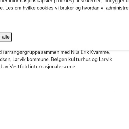
tter informasjonskapsler (cookies) til sikkerhet, innbyggerfu
uli i år, vil det avholdes et stort minnearrangement
se. Les om hvilke cookies vi bruker og hvordan vi administre
8. september kl 19.
.
fold, raushet, ytringsfrihet og outsiderens
 annet få et gjensyn med Elling og utdrag fra andre
 alle
legg til musikk og samtaler.
ed i arrangørgruppa sammen med Nils Erik Kvamme,
ndsen, Larvik kommune, Bølgen kulturhus og Larvik
l av Vestfold internasjonale scene.