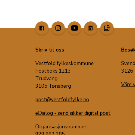
image_search
Skriv til oss
Besøk
Vestfold fylkeskommune
Svend
Postboks 1213
3126 
Trudvang
Våre 
3105 Tønsberg
post@vestfoldfylke.no
eDialog - send sikker digital post
Organisasjonsnummer:
929 882 385