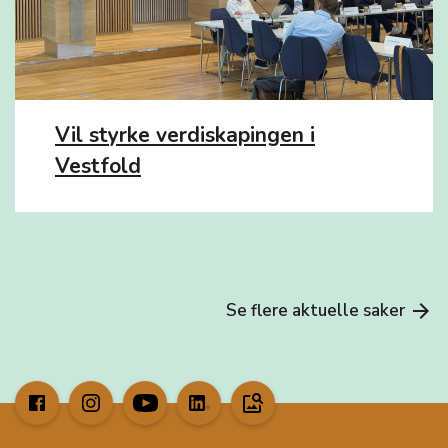
Vil styrke verdiskapingen i
Vestfold
Se flere aktuelle saker
arrow_forward
image_search