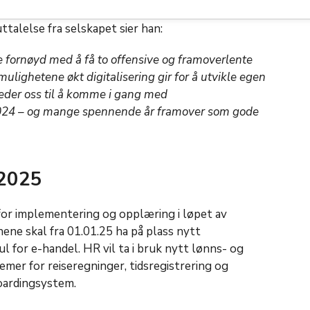
dger Offentlig, Terje Hammerfjeld, var denne uken på
ttalelse fra selskapet sier han:
e fornøyd med å få to offensive og framoverlente
ulighetene økt digitalisering gir for å utvikle egen
leder oss til å komme i gang med
2024 – og mange spennende år framover som gode
 2025
for implementering og opplæring i løpet av
ne skal fra 01.01.25 ha på plass nytt
for e-handel. HR vil ta i bruk nytt lønns- og
er for reiseregninger, tidsregistrering og
boardingsystem.