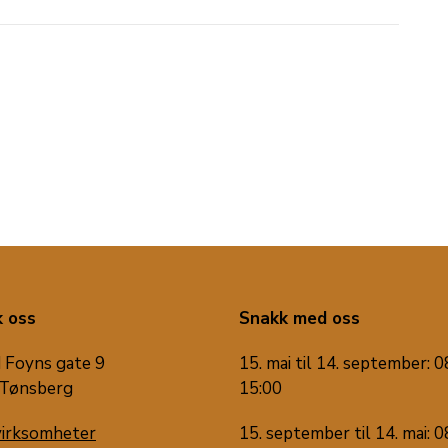
 oss
Snakk med oss
 Foyns gate 9
15. mai til 14. september: 0
Tønsberg
15:00
virksomheter
15. september til 14. mai: 0