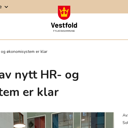
ge
keyboard_arrow_down
 og økonomisystem er klar
av nytt HR- og
em er klar
Av
So