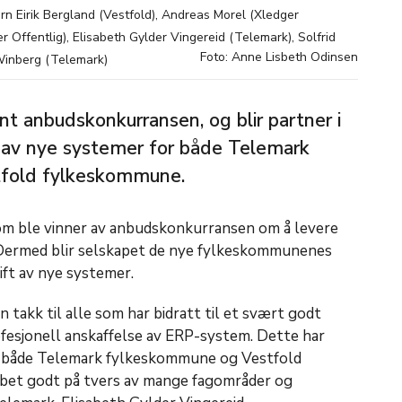
jørn Eirik Bergland (Vestfold), Andreas Morel (Xledger
r Offentlig), Elisabeth Gylder Vingereid (Telemark), Solfrid
Foto: Anne Lisbeth Odinsen
Winberg (Telemark)
t anbudskonkurransen, og blir partner i
 av nye systemer for både Telemark
fold fylkeskommune.
om ble vinner av anbudskonkurransen om å levere
ermed blir selskapet de nye fylkeskommunenes
ift av nye systemer.
en takk til alle som har bidratt til et svært godt
ofesjonell anskaffelse av ERP-system. Dette har
or både Telemark fylkeskommune og Vestfold
bbet godt på tvers av mange fagområder og