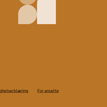
ighetserklæring
For ansatte