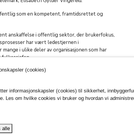
 Telemark, Elisabeth Gylder Vingereid.
ffentlig som en kompetent, framtidsrettet og
nt anskaffelse i offentlig sektor, der brukerfokus,
sprosesser har vært ledestjernen i
 mange i ulike deler av organisasjonen som har
r fylkessjefen.
jonskapsler (cookies)
ss med gode leverandører. Vinneren tilbyr noe av
tter informasjonskapsler (cookies) til sikkerhet, innbyggerfu
g spennende ERP-løsninger, hvor fylkeskommunene
se. Les om hvilke cookies vi bruker og hvordan vi administre
derne og godt system. Verktøyet legger
.
urert styring av Telemark fylkeskommune og
øsningen vil gi gode muligheter for å jobbe
aglig utvikling til det beste for fylkene.
 alle