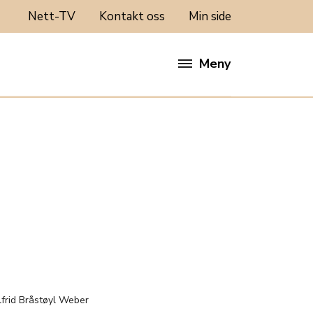
Nett-TV
Kontakt oss
Min side
Meny
:
lfrid Bråstøyl Weber