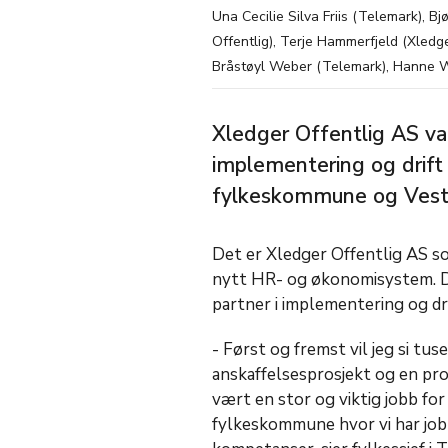
Una Cecilie Silva Friis (Telemark), B
Offentlig), Terje Hammerfjeld (Xledge
Bråstøyl Weber (Telemark), Hanne 
Xledger Offentlig AS van
implementering og drift
fylkeskommune og Vest
Det er Xledger Offentlig AS s
nytt HR- og økonomisystem. D
partner i implementering og dr
- Først og fremst vil jeg si tus
anskaffelsesprosjekt og en pr
vært en stor og viktig jobb f
fylkeskommune hvor vi har jo