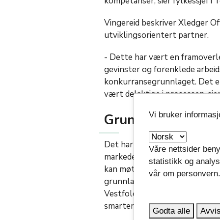
kompetanser, sier fylkessjef i
Vingereid beskriver Xledger O
utviklingsorientert partner.
- Dette har vært en framoverle
gevinster og forenklede arbeid
konkurransegrunnlaget. Det er
vært delaktige i prosessen, sie
Vi bruker informas
Grundig prosess
Det har vært en grundig prose
Våre nettsider beny
markedets mest innovative o
statistikk og analy
kan møte fremtiden med et mo
vår om personvern
grunnlaget for god og strukt
Vestfold fylkeskommune. ERP-l
smartere samt bidra til videre f
Godta alle
Avvis