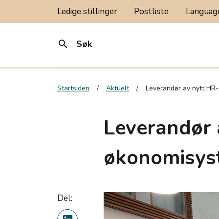
Ledige stillinger
Postliste
Langua
search
Søk
Startsiden
Aktuelt
Leverandør av nytt HR-
Leverandør 
økonomisyst
Del: