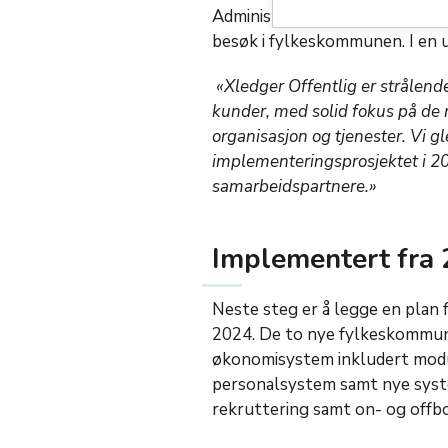
Administrerende direktør i Xle
besøk i fylkeskommunen. I en u
«Xledger Offentlig er strålend
kunder, med solid fokus på de m
organisasjon og tjenester. Vi g
implementeringsprosjektet i 
samarbeidspartnere.»
Implementert fra
Neste steg er å legge en plan 
2024. De to nye fylkeskommune
økonomisystem inkludert modul 
personalsystem samt nye system
rekruttering samt on- og off