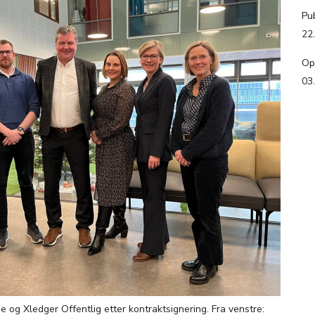
Pub
22
Op
03
og Xledger Offentlig etter kontraktsignering. Fra venstre: