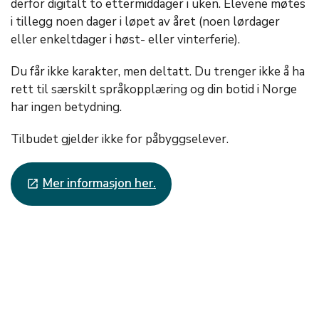
derfor digitalt to ettermiddager i uken. Elevene møtes
i tillegg noen dager i løpet av året (noen lørdager
eller enkeltdager i høst- eller vinterferie).
Du får ikke karakter, men deltatt. Du trenger ikke å ha
rett til særskilt språkopplæring og din botid i Norge
har ingen betydning.
Tilbudet gjelder ikke for påbyggselever.
Mer informasjon her.
launch