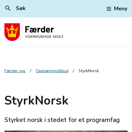
search
Søk
Meny
Færder vgs
Opplæringstilbud
StyrkNorsk
StyrkNorsk
Styrket norsk i stedet for et programfag