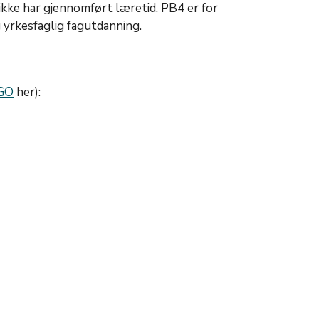
 ikke har gjennomført læretid. PB4 er for
 yrkesfaglig fagutdanning.
GO
her):