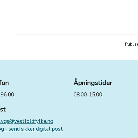
Publis
fon
Åpningstider
 96 00
08:00-15:00
st
r.vgs@vestfoldfylke.no
g - send sikker digital post