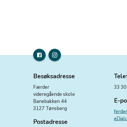
Besøksadresse
Tele
Færder
33 30
videregående skole
E-po
Banebakken 44
3127 Tønsberg
ferde
eDialo
Postadresse