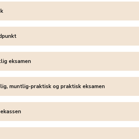
ak
dpunkt
tlig eksamen
lig, muntlig-praktisk og praktisk eksamen
nekassen