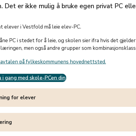
. Det er ikke mulig å bruke egen privat PC elle
 elever i Vestfold må leie elev-PC.
ne PC i stedet for å leie, og skolen sier ifra hvis det gjelde
plæringen, men også andre grupper som kombinasjonsklass
eavtalen på fylkeskommunens hovednettsted.
u i gang med skole-PCen din
ning for elever
ering