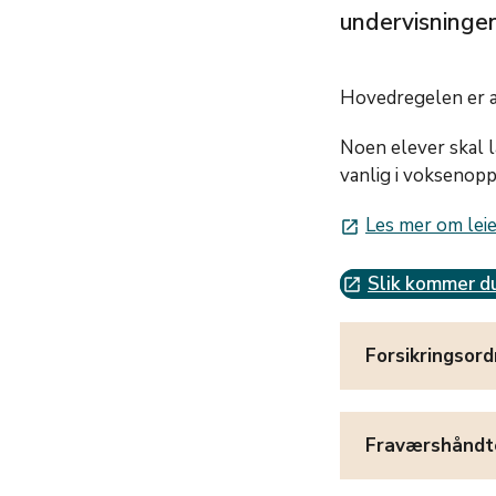
undervisningen
Hovedregelen er at
Noen elever skal lå
vanlig i voksenop
Les mer om lei
launch
Slik kommer d
launch
Forsikringsord
Fraværshåndt