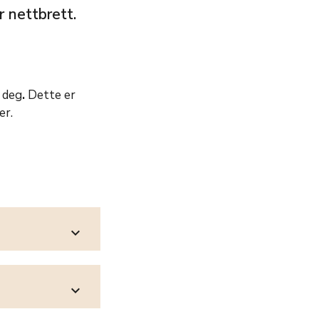
r nettbrett.
r deg
.
Dette er
er.
expand_more
expand_more