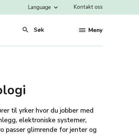
Kontakt oss
Language
keyboard_arrow_down
search
Søk
Meny
ologi
er til yrker hvor du jobber med
nlegg, elektroniske systemer,
ro passer glimrende for jenter og