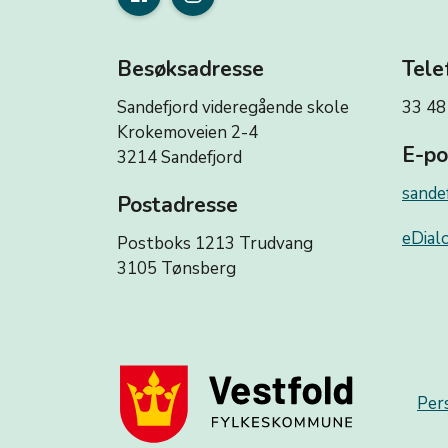
Besøksadresse
Tele
Sandefjord videregående skole
33 48
Krokemoveien 2-4
E-po
3214 Sandefjord
sande
Postadresse
eDialo
Postboks 1213 Trudvang
3105 Tønsberg
Per