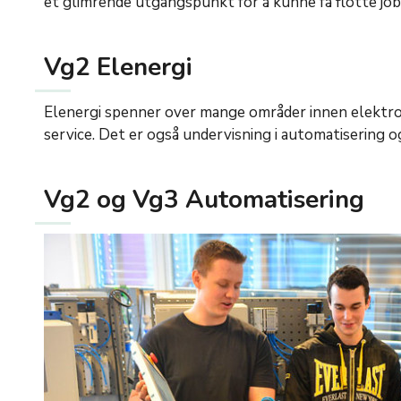
et glimrende utgangspunkt for å kunne få flotte jo
Vg2 Elenergi
Elenergi spenner over mange områder innen elektro-i
service. Det er også undervisning i automatisering o
Vg2 og Vg3 Automatisering