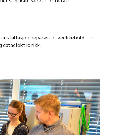
bber som kan være godt betalt.
nstallasjon, reparasjon, vedlikehold og
g dataelektronikk.