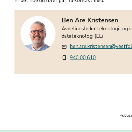
Er det noe du lurer på? Ta kontakt med:
Ben Are Kristensen
Avdelingsleder teknologi- og i
datateknologi (EL)
ben.are.kristensen@vestfol
mail_outline
940 00 610
smartphone
Publis