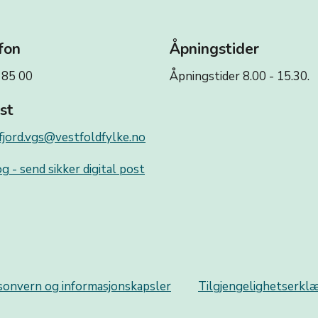
fon
Åpningstider
 85 00
Åpningstider 8.00 - 15.30.
st
fjord.vgs@vestfoldfylke.no
g - send sikker digital post
sonvern og informasjonskapsler
Tilgjengelighetserkl