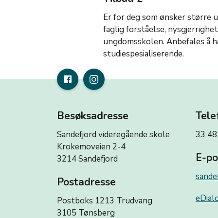
Er for deg som ønsker større u
faglig forståelse, nysgjerrighet
ungdomsskolen. Anbefales å h
studiespesialiserende.
Besøksadresse
Tele
Sandefjord videregående skole
33 48
Krokemoveien 2-4
E-po
3214 Sandefjord
sande
Postadresse
eDialo
Postboks 1213 Trudvang
3105 Tønsberg