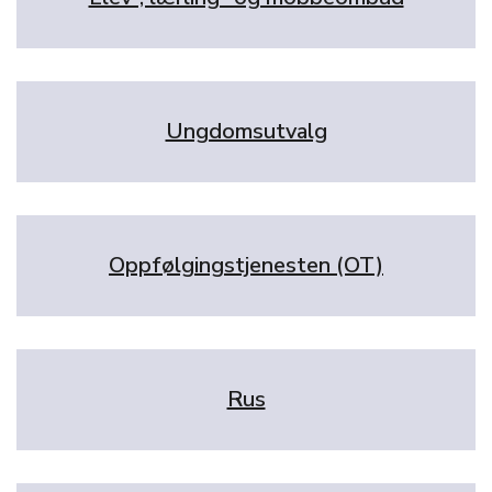
Ungdomsutvalg
Oppfølgingstjenesten (OT)
Rus