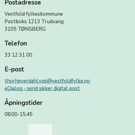
Postadresse
Vestfold fylkeskommune
Postboks 1213 Trudvang
3105 TØNSBERG
Telefon
33 12 31 00
E-post
thorheyerdahl.vgs@vestfoldfylke.no
eDialog - send sikker digital post
Åpningstider
08:00-15:45