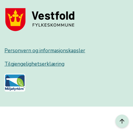
Personvern og informasjonskapsler
Tilgjengelighetserklæring
arrow_upward