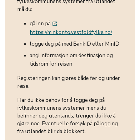
fylkeskommunens systemer fra utlandet
må du:
gå inn på
launch
https://minkonto.vestfoldfylke.no/
logge deg på med BankID eller MinID
angi informasjon om destinasjon og
tidsrom for reisen
Registeringen kan gjøres både før og under
reise.
Har du ikke behov for å logge deg på
fylkeskommunens systemer mens du
befinner deg utenlands, trenger du ikke å
gjøre noe. Eventuelle forsøk på pålogging
fra utlandet blir da blokkert.