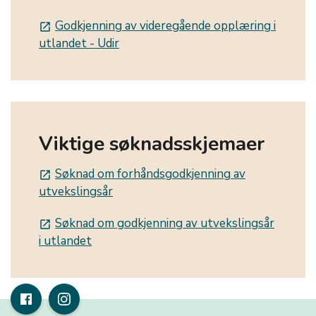
Godkjenning av videregående opplæring i
launch
utlandet - Udir
Viktige søknadsskjemaer
Søknad om forhåndsgodkjenning av
launch
utvekslingsår
Søknad om godkjenning av utvekslingsår
launch
i utlandet