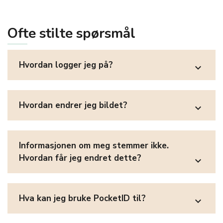
Ofte stilte spørsmål
Hvordan logger jeg på?
expand_more
Hvordan endrer jeg bildet?
expand_more
Informasjonen om meg stemmer ikke.
Hvordan får jeg endret dette?
expand_more
Hva kan jeg bruke PocketID til?
expand_more