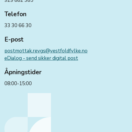
929 882 385
Telefon
33 30 66 30
E-post
postmottak.revgs@vestfoldfylke.no
eDialog - send sikker digital post
Åpningstider
08:00-15:00