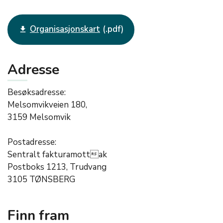
Organisasjonskart
get_app
Adresse
Besøksadresse:
Melsomvikveien 180,
3159 Melsomvik
Postadresse:
Sentralt fakturamottak
Postboks 1213, Trudvang
3105 TØNSBERG
Finn fram