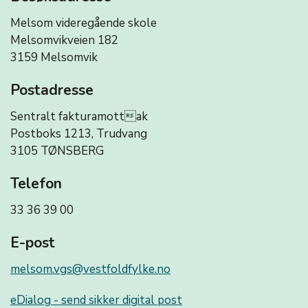
Melsom videregående skole
Melsomvikveien 182
3159 Melsomvik
Postadresse
Sentralt fakturamottak
Postboks 1213, Trudvang
3105 TØNSBERG
Telefon
33 36 39 00
E-post
melsom.vgs@vestfoldfylke.no
eDialog - send sikker digital post