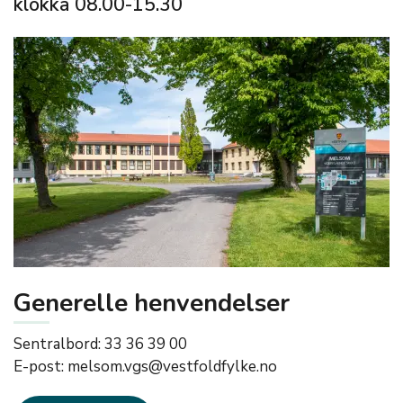
klokka 08.00-15.30
Generelle henvendelser
Sentralbord: 33 36 39 00
E-post: melsom.vgs@vestfoldfylke.no