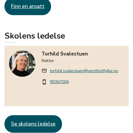
Finn en ansatt
Skolens ledelse
Torhild Svalestuen
Rektor
torhild.svalestuen@vestfoldfylke.no
mail_outline
90367004
smartphone
Se skolens ledelse