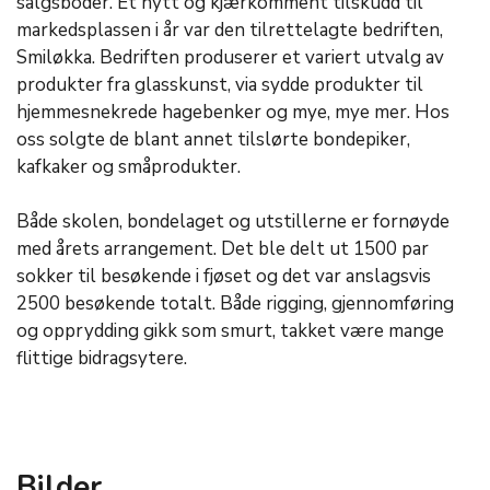
salgsboder. Et nytt og kjærkomment tilskudd til
markedsplassen i år var den tilrettelagte bedriften,
Smiløkka. Bedriften produserer et variert utvalg av
produkter fra glasskunst, via sydde produkter til
hjemmesnekrede hagebenker og mye, mye mer. Hos
oss solgte de blant annet tilslørte bondepiker,
kafkaker og småprodukter.
Både skolen, bondelaget og utstillerne er fornøyde
med årets arrangement. Det ble delt ut 1500 par
sokker til besøkende i fjøset og det var anslagsvis
2500 besøkende totalt. Både rigging, gjennomføring
og opprydding gikk som smurt, takket være mange
flittige bidragsytere.
Bilder