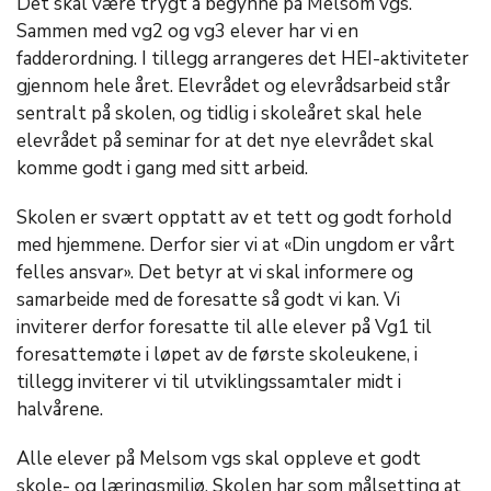
Det skal være trygt å begynne på Melsom vgs.
Sammen med vg2 og vg3 elever har vi en
fadderordning. I tillegg arrangeres det HEI-aktiviteter
gjennom hele året. Elevrådet og elevrådsarbeid står
sentralt på skolen, og tidlig i skoleåret skal hele
elevrådet på seminar for at det nye elevrådet skal
komme godt i gang med sitt arbeid.
Skolen er svært opptatt av et tett og godt forhold
med hjemmene. Derfor sier vi at «Din ungdom er vårt
felles ansvar». Det betyr at vi skal informere og
samarbeide med de foresatte så godt vi kan. Vi
inviterer derfor foresatte til alle elever på Vg1 til
foresattemøte i løpet av de første skoleukene, i
tillegg inviterer vi til utviklingssamtaler midt i
halvårene.
Alle elever på Melsom vgs skal oppleve et godt
skole- og læringsmiljø. Skolen har som målsetting at