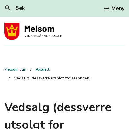
search
Søk
Meny
Melsom vgs
Aktuelt
Vedsalg (dessverre utsolgt for sesongen)
Vedsalg (dessverre
utsolgt for