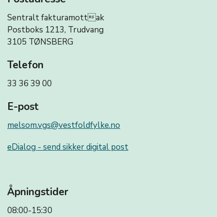
Sentralt fakturamottak
Postboks 1213, Trudvang
3105 TØNSBERG
Telefon
33 36 39 00
E-post
melsom.vgs@vestfoldfylke.no
eDialog - send sikker digital post
Åpningstider
08:00-15:30