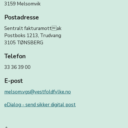
3159 Melsomvik
Postadresse
Sentralt fakturamottak
Postboks 1213, Trudvang
3105 TØNSBERG
Telefon
33 36 39 00
E-post
melsom.vgs@vestfoldfylke.no
eDialog - send sikker digital post