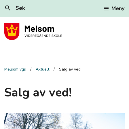
search
Søk
Meny
Melsom vgs
Aktuelt
Salg av ved!
Salg av ved!