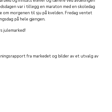
arbeid og innsats elever og lærere ved avdelingen
edsdagen var i tillegg en maraton med en skoledag
e om morgenen til sju på kvelden. Fredag ventet
ingsdag på hele gjengen.
rs julemarked!
ingsrapport fra markedet og bilder av et utvalg av