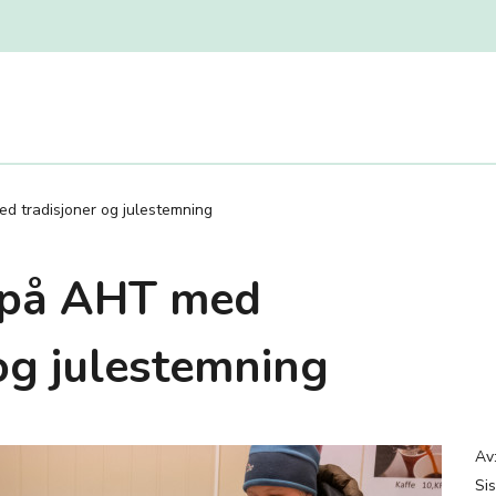
d tradisjoner og julestemning
 på AHT med
 og julestemning
Av
Sis