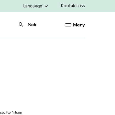
Kontakt oss
Language
keyboard_arrow_down
search
Søk
Meny
:
sel Flo Nilsen