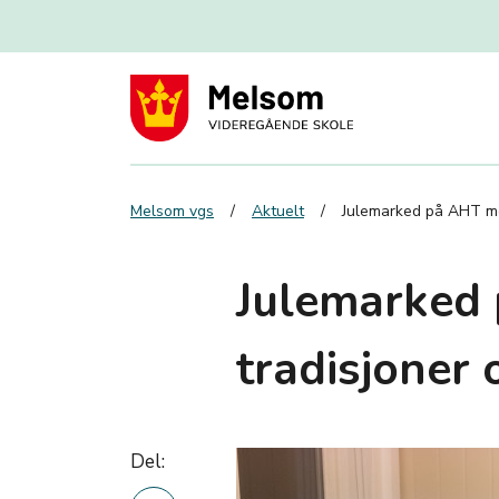
Melsom vgs
Aktuelt
Julemarked på AHT me
Julemarked
tradisjoner
Del: