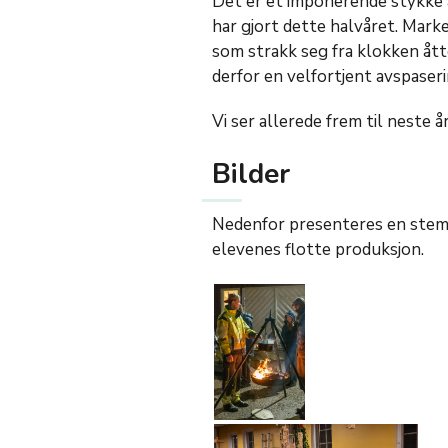
Det er et imponerende stykke 
har gjort dette halvåret. Mark
som strakk seg fra klokken ått
derfor en velfortjent avspaser
Vi ser allerede frem til neste å
Bilder
Nedenfor presenteres en stemn
elevenes flotte produksjon.