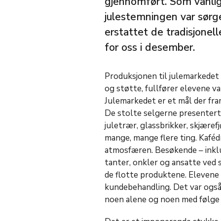
gjennomført. Som vanlig
julestemningen var sørget
erstattet de tradisjonel
for oss i desember.
Produksjonen til julemarkedet 
og støtte, fullfører elevene va
Julemarkedet er et mål der f
De stolte selgerne presenterte
juletrær, glassbrikker, skjære
mange, mange flere ting. Kafédr
atmosfæren. Besøkende – inklu
tanter, onkler og ansatte ved 
de flotte produktene. Elevene f
kundebehandling. Det var også 
noen alene og noen med følge