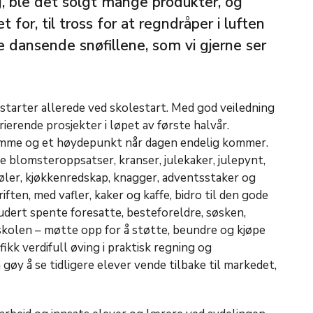
, ble det solgt mange produkter, og
 for, til tross for at regndråper i luften
le dansende snøfillene, som vi gjerne ser
starter allerede ved skolestart. Med god veiledning
rierende prosjekter i løpet av første halvår.
ramme og et høydepunkt når dagen endelig kommer.
 blomsteroppsatser, kranser, julekaker, julepynt,
fjøler, kjøkkenredskap, knagger, adventsstaker og
iften, med vafler, kaker og kaffe, bidro til den gode
dert spente foresatte, besteforeldre, søsken,
skolen – møtte opp for å støtte, beundre og kjøpe
ikk verdifull øving i praktisk regning og
gøy å se tidligere elever vende tilbake til markedet,