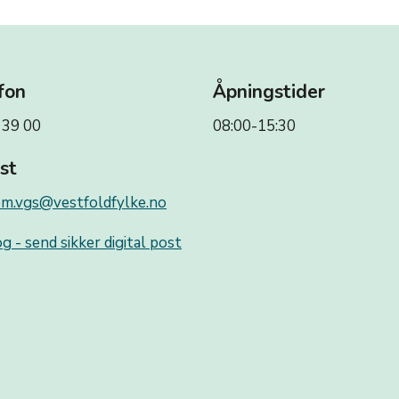
fon
Åpningstider
 39 00
08:00-15:30
st
m.vgs@vestfoldfylke.no
g - send sikker digital post