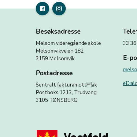
Besøksadresse
Tele
Melsom videregående skole
33 36
Melsomvikveien 182
E-po
3159 Melsomvik
melso
Postadresse
eDialo
Sentralt fakturamottak
Postboks 1213, Trudvang
3105 TØNSBERG