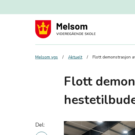
Melsom vgs
Aktuelt
Flott demonstrasjon a
Flott demon
hestetilbud
Del: