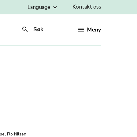
Kontakt oss
Language
keyboard_arrow_down
search
Søk
Meny
:
sel Flo Nilsen