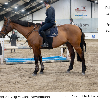
Pub
24
Op
20
Foto: Sissel Flo Nilsen
rener Solveig Fotland Newermann