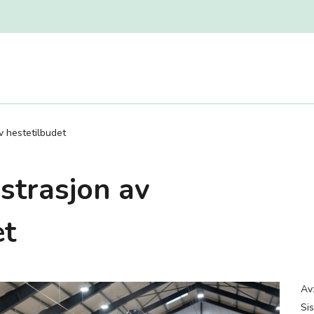
v hestetilbudet
strasjon av
et
Av
Sis