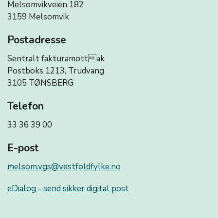
Melsomvikveien 182
3159 Melsomvik
Postadresse
Sentralt fakturamottak
Postboks 1213, Trudvang
3105 TØNSBERG
Telefon
33 36 39 00
E-post
melsom.vgs@vestfoldfylke.no
eDialog - send sikker digital post