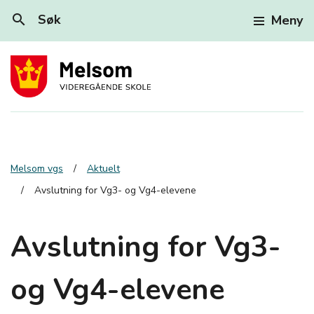
search
Søk
Meny
Melsom vgs
Aktuelt
Avslutning for Vg3- og Vg4-elevene
Avslutning for Vg3-
og Vg4-elevene