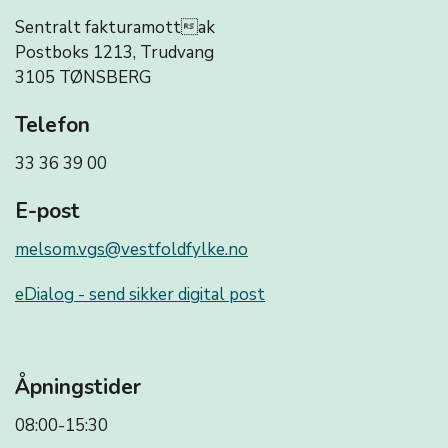
Sentralt fakturamottak
Postboks 1213, Trudvang
3105 TØNSBERG
Telefon
33 36 39 00
E-post
melsom.vgs@vestfoldfylke.no
eDialog - send sikker digital post
Åpningstider
08:00-15:30