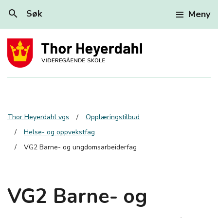
search
Søk
Meny
Thor Heyerdahl vgs
Opplæringstilbud
Helse- og oppvekstfag
VG2 Barne- og ungdomsarbeiderfag
VG2 Barne- og