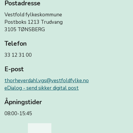
Postadresse
Vestfold fylkeskommune
Postboks 1213 Trudvang
3105 TØNSBERG
Telefon
33 12 31 00
E-post
thorheyerdahl.vgs@vestfoldfylke.no
eDialog - send sikker digital post
Åpningstider
08:00-15:45