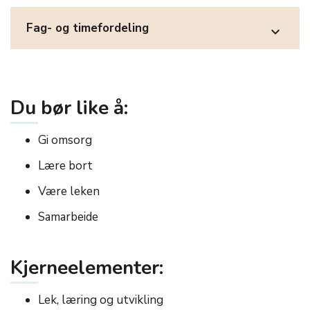
Fag- og timefordeling
expand_more
Du bør like å:
Gi omsorg
Lære bort
Være leken
Samarbeide
Kjerneelementer:
Lek, læring og utvikling