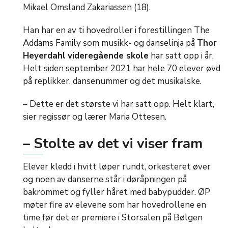
Mikael Omsland Zakariassen (18).
Han har en av ti hovedroller i forestillingen The
Addams Family som musikk- og danselinja på
Thor
Heyerdahl
videregående skole
har satt opp i år.
Helt siden september 2021 har hele 70 elever øvd
på replikker, dansenummer og det musikalske.
– Dette er det største vi har satt opp. Helt klart,
sier regissør og lærer Maria Ottesen.
– Stolte av det vi viser fram
Elever kledd i hvitt løper rundt, orkesteret øver
og noen av danserne står i døråpningen på
bakrommet og fyller håret med babypudder. ØP
møter fire av elevene som har hovedrollene en
time før det er premiere i Storsalen på Bølgen