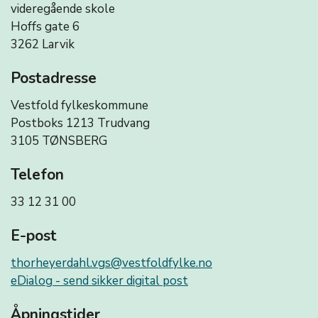
videregående skole
Hoffs gate 6
3262 Larvik
Postadresse
Vestfold fylkeskommune
Postboks 1213 Trudvang
3105 TØNSBERG
Telefon
33 12 31 00
E-post
thorheyerdahl.vgs@vestfoldfylke.no
eDialog - send sikker digital post
Åpningstider