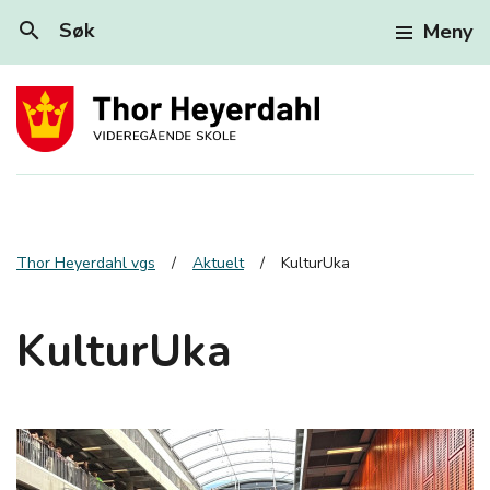
search
Søk
Meny
Thor Heyerdahl vgs
Aktuelt
KulturUka
KulturUka