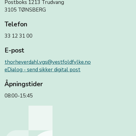
Postboks 1213 Trudvang
3105 TØNSBERG
Telefon
33 12 31 00
E-post
thorheyerdahl.vgs@vestfoldfylke.no
eDialog - send sikker digital post
Åpningstider
08:00-15:45