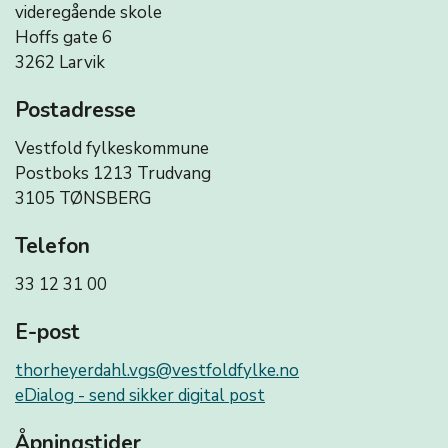
videregående skole
Hoffs gate 6
3262 Larvik
Postadresse
Vestfold fylkeskommune
Postboks 1213 Trudvang
3105 TØNSBERG
Telefon
33 12 31 00
E-post
thorheyerdahl.vgs@vestfoldfylke.no
eDialog - send sikker digital post
Åpningstider