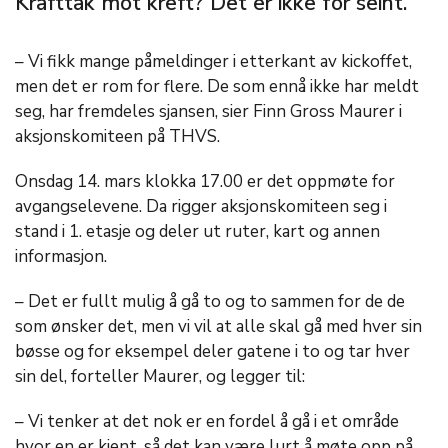
Krafttak mot kreft? Det er ikke for seint.
– Vi fikk mange påmeldinger i etterkant av kickoffet,
men det er rom for flere. De som ennå ikke har meldt
seg, har fremdeles sjansen, sier Finn Gross Maurer i
aksjonskomiteen på THVS.
Onsdag 14. mars klokka 17.00 er det oppmøte for
avgangselevene. Da rigger aksjonskomiteen seg i
stand i 1. etasje og deler ut ruter, kart og annen
informasjon.
– Det er fullt mulig å gå to og to sammen for de de
som ønsker det, men vi vil at alle skal gå med hver sin
bøsse og for eksempel deler gatene i to og tar hver
sin del, forteller Maurer, og legger til:
– Vi tenker at det nok er en fordel å gå i et område
hvor en er kjent, så det kan være lurt å møte opp på