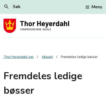
search
Søk
Meny
Thor Heyerdahl vgs
Aktuelt
Fremdeles ledige bøsser
Fremdeles ledige
bøsser