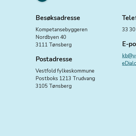
Besøksadresse
Tele
Kompetansebyggeren
33 30
Nordbyen 40
E-po
3111 Tønsberg
kb@ve
Postadresse
eDialo
Vestfold fylkeskommune
Postboks 1213 Trudvang
3105 Tønsberg