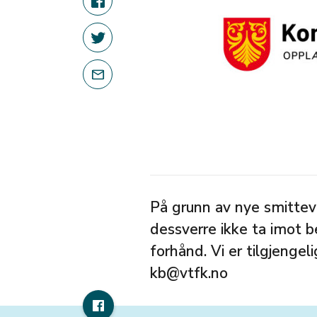
På grunn av nye smittev
dessverre ikke ta imot 
forhånd. Vi er tilgjengel
kb@vtfk.no