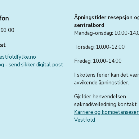
fon
Åpningstider resepsjon o
sentralbord
 93 00
Mandag-onsdag: 10.00-14.
st
Torsdag: 10.00-12.00
stfoldfylke.no
Fredag: 10.00-14.00
g - send sikker digital post
I skolens ferier kan det væ
avvikende åpningstider.
Gjelder henvendelsen
søknad/veiledning kontakt
Karriere og kompetansese
Vestfold