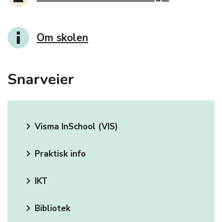
Om skolen
Snarveier
keyboard_arrow_right
Visma InSchool (VIS)
keyboard_arrow_right
Praktisk info
keyboard_arrow_right
IKT
keyboard_arrow_right
Bibliotek