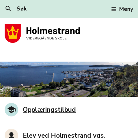
search
Søk
Meny
Holmestrand videregåe
Opplæringstilbud
Elev ved Holmestrand vgs.