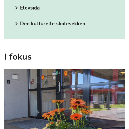
keyboard_arrow_right
Elevsida
keyboard_arrow_right
Den kulturelle skolesekken
I fokus