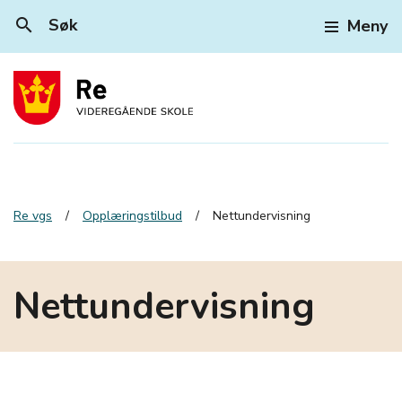
search
Søk
Meny
Re vgs
Opplæringstilbud
Nettundervisning
Nettundervisning