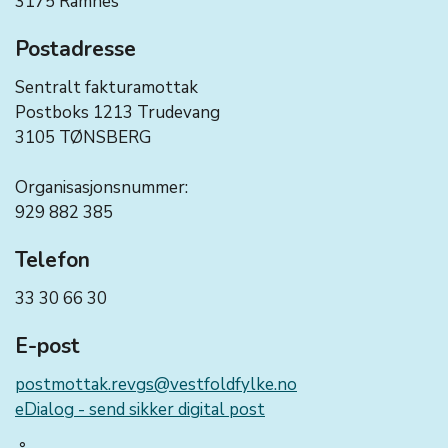
3175 Ramnes
Postadresse
Sentralt fakturamottak
Postboks 1213 Trudevang
3105 TØNSBERG
Organisasjonsnummer:
929 882 385
Telefon
33 30 66 30
E-post
postmottak.revgs@vestfoldfylke.no
eDialog - send sikker digital post